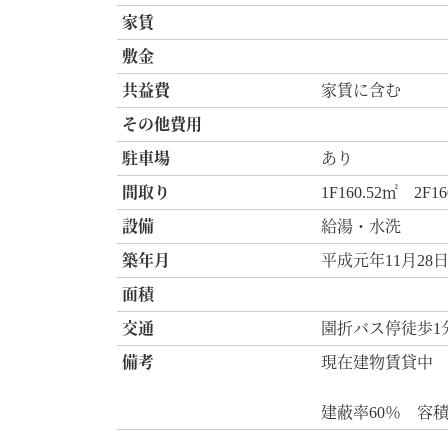
家賃
敷金
共益費
家賃に含む
その他費用
駐車場
あり
間取り
1F160.52㎡ 2F16
設備
給湯・水洗
築年月
平成元年11月28
面積
交通
園折バス停徒歩1
備考
現在建物賃貸中
建蔽率60％ 容積