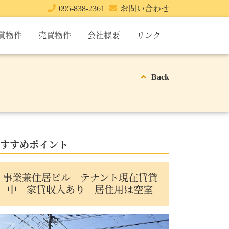
095-838-2361
お問い合わせ
貸物件
売買物件
会社概要
リンク
Back
すすめポイント
事業兼住居ビル テナント現在賃貸
中 家賃収入あり 居住用は空室