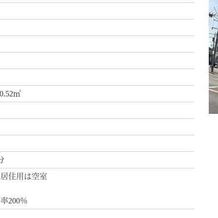
0.52㎡
日
分
 居住用は空室
率200％