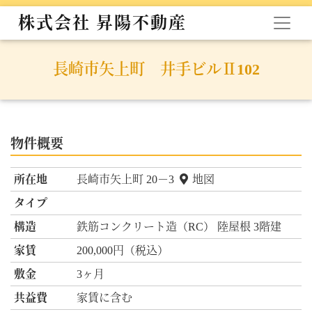
株式会社 昇陽不動産
長崎市矢上町 井手ビルⅡ102
物件概要
所在地
長崎市矢上町 20－3
地図
タイプ
構造
鉄筋コンクリート造（RC） 陸屋根 3階建
家賃
200,000円（税込）
敷金
3ヶ月
共益費
家賃に含む